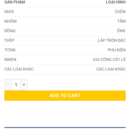
SẢN PHẨM
LOẠI HÌNH
INOX
CUỘN
NHÔM
TẤM
ĐỒNG
ỐNG
THÉP
LÁP TRÒN ĐẶC
TITAN
PHỤ KIỆN
NIKEN
GIA CÔNG CẮT LẺ
CÁC LOẠI KHÁC
CÁC LOẠI KHÁC
Tấm Inox 317L 190mm quantity
ADD TO CART