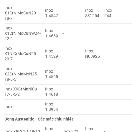
Inox
Inox
Inox
Inox
X1CrNiMoCuN20-
-
-
1.4547
S31254
F44
18-7
Inox
Inox
X1CrNiMoCuNW24-
-
1.4659
22-6
Inox
Inox
Inox
X1NiCrMoCuN25-
-
-
-
1.4529
N08925
20-7
Inox
Inox
X2CrNiMnMoN25-
-
1.4565
18-6-5
Inox X9CrMnNiCu
Inox
-
17-8-5-2
1.4618
Inox
Inox
-
-
-
1.3964
Dòng Austenitic - Các mác chịu nhiệt
Inox
Inox
Inox X8CrNiTi18-10
Inox 321
-