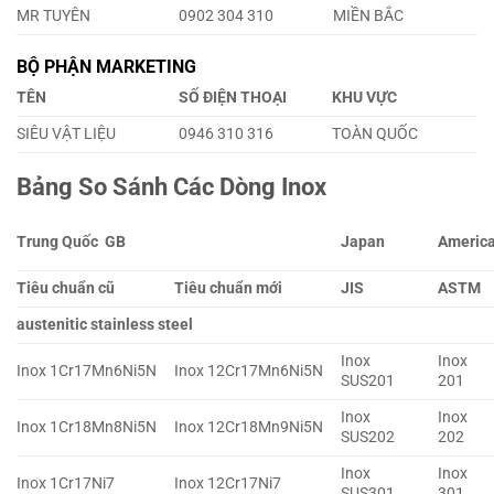
MR TUYÊN
0902 304 310
MIỀN BẮC
BỘ PHẬN MARKETING
TÊN
SỐ ĐIỆN THOẠI
KHU VỰC
SIÊU VẬT LIỆU
0946 310 316
TOÀN QUỐC
Bảng So Sánh Các Dòng Inox
Trung Quốc GB
Japan
Americ
Tiêu chuẩn cũ
Tiêu chuẩn mới
JIS
ASTM
austenitic stainless steel
Inox
Inox
Inox 1Cr17Mn6Ni5N
Inox 12Cr17Mn6Ni5N
SUS201
201
Inox
Inox
Inox 1Cr18Mn8Ni5N
Inox 12Cr18Mn9Ni5N
SUS202
202
Inox
Inox
Inox 1Cr17Ni7
Inox 12Cr17Ni7
SUS301
301