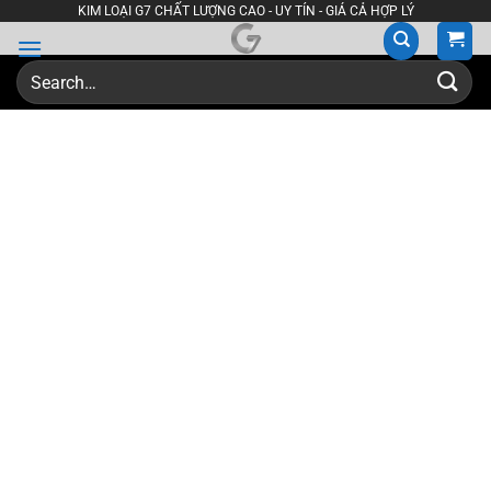
Skip
KIM LOẠI G7 CHẤT LƯỢNG CAO - UY TÍN - GIÁ CẢ HỢP LÝ
to
content
Search
for: