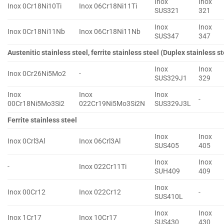
Inox
Inox
Inox 0Cr18Ni10Ti
Inox 06Cr18Ni11Ti
SUS321
321
Inox
Inox
Inox 0Cr18Ni11Nb
Inox 06Cr18Ni11Nb
SUS347
347
Austenitic stainless steel, ferrite stainless steel (Duplex stainless st
Inox
Inox
Inox 0Cr26Ni5Mo2
-
SUS329J1
329
Inox
Inox
Inox
-
00Cr18Ni5Mo3Si2
022Cr19Ni5Mo3Si2N
SUS329J3L
Ferrite stainless steel
Inox
Inox
Inox 0Crl3Al
Inox 06Crl3Al
SUS405
405
Inox
Inox
-
Inox 022Cr11Ti
SUH409
409
Inox
Inox 00Cr12
Inox 022Cr12
-
SUS410L
Inox
Inox
Inox 1Cr17
Inox 10Cr17
SUS430
430