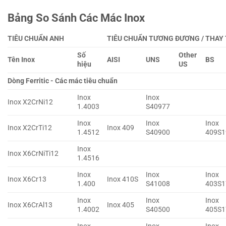
Bảng So Sánh Các Mác Inox
TIÊU CHUẨN ANH
TIÊU CHUẨN TƯƠNG ĐƯƠNG / THAY
Số
Other
Tên Inox
AISI
UNS
BS
hiệu
US
Dòng Ferritic - Các mác tiêu chuẩn
Inox
Inox
Inox X2CrNi12
1.4003
S40977
Inox
Inox
Inox
Inox X2CrTi12
Inox 409
1.4512
S40900
409S1
Inox
Inox X6CrNiTi12
1.4516
Inox
Inox
Inox
Inox X6Cr13
Inox 410S
1.400
S41008
403S1
Inox
Inox
Inox
Inox X6CrAl13
Inox 405
1.4002
S40500
405S1