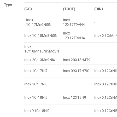
Type
(GB)
(TOCT)
(DIN)
Inox
Inox
-
1Cr17Mn6Ni5N
12X17T9AH4
Inox
Inox 1Cr18Mn8Ni5N
Inox X8CrMn
12X17T9AH4
Inox
-
-
1Cr18Mn10Ni5Mo3N
Inox 2Cr13Mn9Ni4
Inox 20X13H4T9
-
Inox 1Cr17Ni7
Inox 09X17H7Ю
Inox X12CrNi
Inox 1Cr17Ni8
-
Inox X12CrNi
Inox 1Cr18Ni9
Inox 12X18H9
Inox X12CrNi
Inox Y1Cr18Ni9
-
Inox X12CrNi