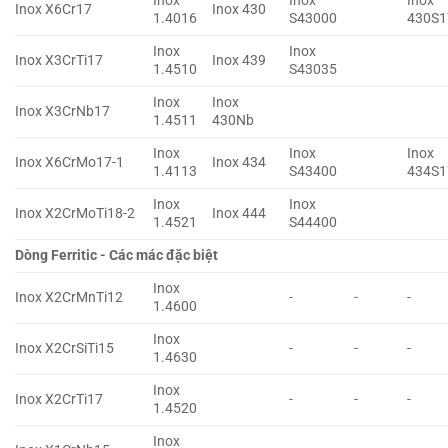
Inox
Inox
Inox
Inox X6Cr17
Inox 430
1.4016
S43000
430S1
Inox
Inox
Inox X3CrTi17
Inox 439
1.4510
S43035
Inox
Inox
Inox X3CrNb17
1.4511
430Nb
Inox
Inox
Inox
Inox X6CrMo17-1
Inox 434
1.4113
S43400
434S1
Inox
Inox
Inox X2CrMoTi18-2
Inox 444
1.4521
S44400
Dòng Ferritic - Các mác đặc biệt
Inox
Inox X2CrMnTi12
-
-
-
1.4600
Inox
Inox X2CrSiTi15
-
-
-
1.4630
Inox
Inox X2CrTi17
-
-
-
1.4520
Inox