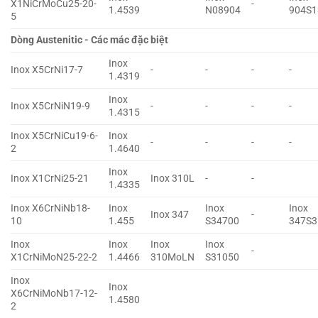
X1NiCrMoCu25-20-
-
1.4539
N08904
904S1
5
Dòng Austenitic - Các mác đặc biệt
Inox
Inox X5CrNi17-7
-
-
-
-
1.4319
Inox
Inox X5CrNiN19-9
-
-
-
-
1.4315
Inox X5CrNiCu19-6-
Inox
-
-
-
-
2
1.4640
Inox
Inox X1CrNi25-21
Inox 310L
-
-
1.4335
Inox X6CrNiNb18-
Inox
Inox
Inox
Inox 347
-
10
1.455
S34700
347S3
Inox
Inox
Inox
Inox
-
X1CrNiMoN25-22-2
1.4466
310MoLN
S31050
Inox
Inox
X6CrNiMoNb17-12-
1.4580
2