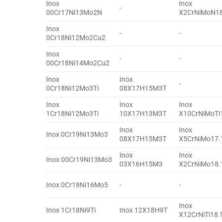
Inox
Inox
-
00Cr17Ni13Mo2N
X2CrNiMoN18
Inox
-
-
0Cr18Ni12Mo2Cu2
Inox
-
-
00Cr18Ni14Mo2Cu2
Inox
Inox
-
0Cr18Ni12Mo3Ti
08X17H15M3T
Inox
Inox
Inox
1Cr18Ni12Mo3Ti
10X17H13M3T
X10CrNiMoTi
Inox
Inox
Inox 0Cr19Ni13Mo3
08X17H15M3T
X5CrNiMo17.
Inox
Inox
Inox 00Cr19Ni13Mo3
03X16H15M3
X2CrNiMo18.
Inox 0Cr18Ni16Mo5
-
-
Inox
Inox 1Cr18Ni9Ti
Inox 12X18H9T
X12CrNiTi18.