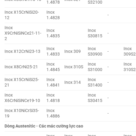
1.4878
S32100
Inox X15CrNiSi20-
Inox
-
12
1.4828
Inox
Inox
Inox
X9CrNiSiNCe21-11-
-
1.4835
S30815
2
Inox
Inox
Inox
Inox X12CrNi23-13
Inox 309
-
1.4833
S30900
309S2
Inox
Inox
Inox
Inox X8CrNi25-21
Inox 310S
-
1.4845
S31000
310S2
Inox X15CrNiSi25-
Inox
Inox
Inox 314
-
21
1.4841
S31400
Inox
Inox
Inox
-
X6CrNiSiNCe19-10
1.4818
S30415
Inox X10NiCrSi35-
Inox
-
19
1.4886
Dòng Austenitic - Các mác cường lực cao