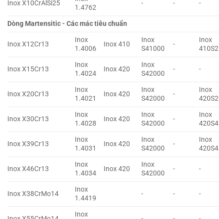
Inox X10CrAlSi25
-
-
-
1.4762
Dòng Martensitic - Các mác tiêu chuẩn
Inox
Inox
Inox
Inox X12Cr13
Inox 410
-
1.4006
S41000
410S2
Inox
Inox
Inox X15Cr13
Inox 420
-
-
1.4024
S42000
Inox
Inox
Inox
Inox X20Cr13
Inox 420
-
1.4021
S42000
420S2
Inox
Inox
Inox
Inox X30Cr13
Inox 420
-
1.4028
S42000
420S4
Inox
Inox
Inox
Inox X39Cr13
Inox 420
-
1.4031
S42000
420S4
Inox
Inox
Inox X46Cr13
Inox 420
-
-
1.4034
S42000
Inox
Inox X38CrMo14
-
-
-
1.4419
Inox
Inox X55CrMo14
-
-
-