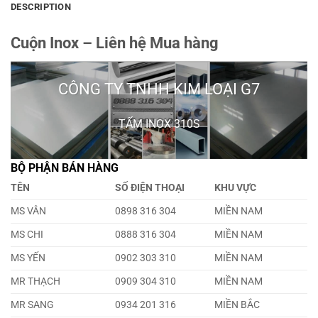
DESCRIPTION
Cuộn Inox – Liên hệ Mua hàng
CÔNG TY TNHH KIM LOẠI G7
TẤM INOX 310S
BỘ PHẬN BÁN HÀNG
TÊN
SỐ ĐIỆN THOẠI
KHU VỰC
MS VÂN
0898 316 304
MIỀN NAM
MS CHI
0888 316 304
MIỀN NAM
MS YẾN
0902 303 310
MIỀN NAM
MR THẠCH
0909 304 310
MIỀN NAM
MR SANG
0934 201 316
MIỀN BẮC