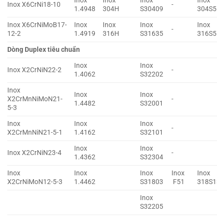
Inox
Inox
Inox
Inox
Inox X6CrNi18-10
-
1.4948
304H
S30409
304S5
Inox X6CrNiMoB17-
Inox
Inox
Inox
Inox
-
12-2
1.4919
316H
S31635
316S5
Dòng Duplex tiêu chuẩn
Inox
Inox
Inox X2CrNiN22-2
-
1.4062
S32202
Inox
Inox
Inox
X2CrMnNiMoN21-
-
1.4482
S32001
5-3
Inox
Inox
Inox
-
X2CrMnNiN21-5-1
1.4162
S32101
Inox
Inox
Inox X2CrNiN23-4
-
1.4362
S32304
Inox
Inox
Inox
Inox
Inox
X2CrNiMoN12-5-3
1.4462
S31803
F51
318S1
Inox
S32205