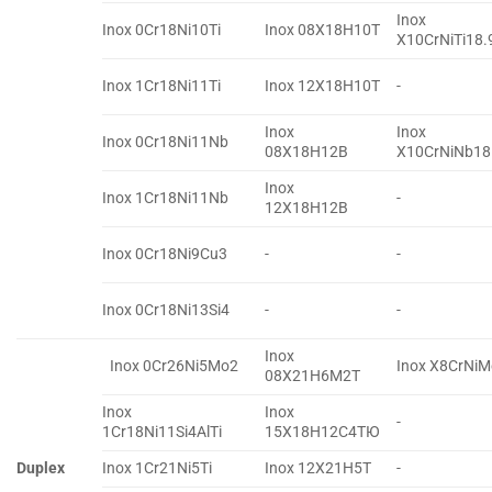
Inox
Inox 0Cr18Ni10Ti
Inox 08X18H10T
X10CrNiTi18.
Inox 1Cr18Ni11Ti
Inox 12X18H10T
-
Inox
Inox
Inox 0Cr18Ni11Nb
08X18H12B
X10CrNiNb18
Inox
Inox 1Cr18Ni11Nb
-
12X18H12B
Inox 0Cr18Ni9Cu3
-
-
Inox 0Cr18Ni13Si4
-
-
Inox
Inox 0Cr26Ni5Mo2
Inox X8CrNi
08X21H6M2T
Inox
Inox
-
1Cr18Ni11Si4AlTi
15X18H12C4TЮ
Duplex
Inox 1Cr21Ni5Ti
Inox 12X21H5T
-