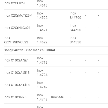
Inox
Inox X2CrTi24
-
-
-
1.4613
Inox
Inox
Inox X2CrMoTi29-4
-
-
1.4592
S44700
Inox
Inox
Inox X2CrNbCu21
-
-
1.4621
S44500
Inox
Inox
Inox
-
-
X2CrTiNbVCu22
1.4622
S44330
Dòng Ferritic - Các mác chịu nhiệt
Inox
Inox X10CrAlSi7
-
-
-
1.4713
Inox
Inox X10CrAlSi13
-
-
-
1.4724
Inox
Inox X10CrAlSi18
-
-
-
1.4742
Inox
Inox X18CrN28
Inox 446
-
-
-
1.4749
Inox