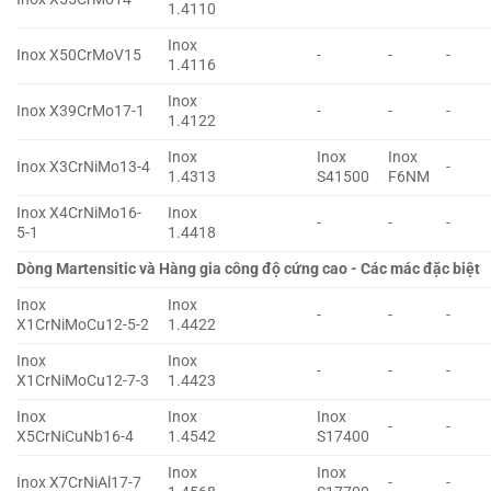
1.4110
Inox
Inox X50CrMoV15
-
-
-
1.4116
Inox
Inox X39CrMo17-1
-
-
-
1.4122
Inox
Inox
Inox
Inox X3CrNiMo13-4
-
1.4313
S41500
F6NM
Inox X4CrNiMo16-
Inox
-
-
-
5-1
1.4418
Dòng Martensitic và Hàng gia công độ cứng cao - Các mác đặc biệt
Inox
Inox
-
-
-
X1CrNiMoCu12-5-2
1.4422
Inox
Inox
-
-
-
X1CrNiMoCu12-7-3
1.4423
Inox
Inox
Inox
-
-
X5CrNiCuNb16-4
1.4542
S17400
Inox
Inox
Inox X7CrNiAl17-7
-
-