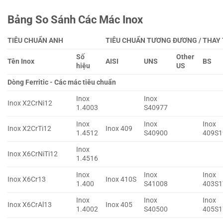
Bảng So Sánh Các Mác Inox
TIÊU CHUẨN ANH
TIÊU CHUẨN TƯƠNG ĐƯƠNG / THAY
Số
Other
Tên Inox
AISI
UNS
BS
hiệu
US
Dòng Ferritic - Các mác tiêu chuẩn
Inox
Inox
Inox X2CrNi12
1.4003
S40977
Inox
Inox
Inox
Inox X2CrTi12
Inox 409
1.4512
S40900
409S1
Inox
Inox X6CrNiTi12
1.4516
Inox
Inox
Inox
Inox X6Cr13
Inox 410S
1.400
S41008
403S1
Inox
Inox
Inox
Inox X6CrAl13
Inox 405
1.4002
S40500
405S1