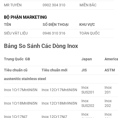
MR TUYÊN
0902 304 310
MIỀN BẮC
BỘ PHẬN MARKETING
TÊN
SỐ ĐIỆN THOẠI
KHU VỰC
SIÊU VẬT LIỆU
0946 310 316
TOÀN QUỐC
Bảng So Sánh Các Dòng Inox
Trung Quốc GB
Japan
Americ
Tiêu chuẩn cũ
Tiêu chuẩn mới
JIS
ASTM
austenitic stainless steel
Inox
Inox
Inox 1Cr17Mn6Ni5N
Inox 12Cr17Mn6Ni5N
SUS201
201
Inox
Inox
Inox 1Cr18Mn8Ni5N
Inox 12Cr18Mn9Ni5N
SUS202
202
Inox
Inox
Inox 1Cr17Ni7
Inox 12Cr17Ni7