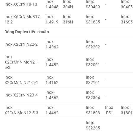
Inox
Inox
Inox
Inox
Inox X6CrNi18-10
-
1.4948
304H
S30409
304S5
Inox X6CrNiMoB17-
Inox
Inox
Inox
Inox
-
12-2
1.4919
316H
S31635
316S5
Dòng Duplex tiêu chuẩn
Inox
Inox
Inox X2CrNiN22-2
-
1.4062
S32202
Inox
Inox
Inox
X2CrMnNiMoN21-
-
1.4482
S32001
5-3
Inox
Inox
Inox
-
X2CrMnNiN21-5-1
1.4162
S32101
Inox
Inox
Inox X2CrNiN23-4
-
1.4362
S32304
Inox
Inox
Inox
Inox
Inox
X2CrNiMoN12-5-3
1.4462
S31803
F51
318S1
Inox
S32205