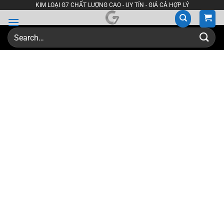
Skip
KIM LOẠI G7 CHẤT LƯỢNG CAO - UY TÍN - GIÁ CẢ HỢP LÝ
to
content
Search
for: