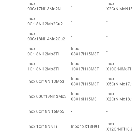
Inox
Inox
-
00Cr17Ni13Mo2N
X2CrNiMoN18
Inox
-
-
0Cr18Ni12Mo2Cu2
Inox
-
-
00Cr18Ni14Mo2Cu2
Inox
Inox
-
0Cr18Ni12Mo3Ti
08X17H15M3T
Inox
Inox
Inox
1Cr18Ni12Mo3Ti
10X17H13M3T
X10CrNiMoTi
Inox
Inox
Inox 0Cr19Ni13Mo3
08X17H15M3T
X5CrNiMo17.
Inox
Inox
Inox 00Cr19Ni13Mo3
03X16H15M3
X2CrNiMo18.
Inox 0Cr18Ni16Mo5
-
-
Inox
Inox 1Cr18Ni9Ti
Inox 12X18H9T
X12CrNiTi18.