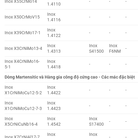
Inox X55CrMo14
-
-
-
1.4110
Inox
Inox X50CrMoV15
-
-
-
1.4116
Inox
Inox X39CrMo17-1
-
-
-
1.4122
Inox
Inox
Inox
Inox X3CrNiMo13-4
-
1.4313
S41500
F6NM
Inox X4CrNiMo16-
Inox
-
-
-
5-1
1.4418
Dòng Martensitic và Hàng gia công độ cứng cao - Các mác đặc biệt
Inox
Inox
-
-
-
X1CrNiMoCu12-5-2
1.4422
Inox
Inox
-
-
-
X1CrNiMoCu12-7-3
1.4423
Inox
Inox
Inox
-
-
X5CrNiCuNb16-4
1.4542
S17400
Inox
Inox
Inox X7CrNiAl17-7
-
-