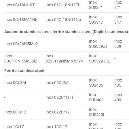
Inox
Inox
Inox 0Cr18Ni10Ti
Inox 06Cr18Ni11Ti
SUS321
321
Inox
Inox
Inox 0Cr18Ni11Nb
Inox 06Cr18Ni11Nb
SUS347
347
Austenitic stainless steel, ferrite stainless steel (Duplex stainless st
Inox
Inox
Inox 0Cr26Ni5Mo2
-
SUS329J1
329
Inox
Inox
Inox
-
00Cr18Ni5Mo3Si2
022Cr19Ni5Mo3Si2N
SUS329J3L
Ferrite stainless steel
Inox
Inox
Inox 0Crl3Al
Inox 06Crl3Al
SUS405
405
Inox
Inox
-
Inox 022Cr11Ti
SUH409
409
Inox
Inox 00Cr12
Inox 022Cr12
-
SUS410L
Inox
Inox
Inox 1Cr17
Inox 10Cr17