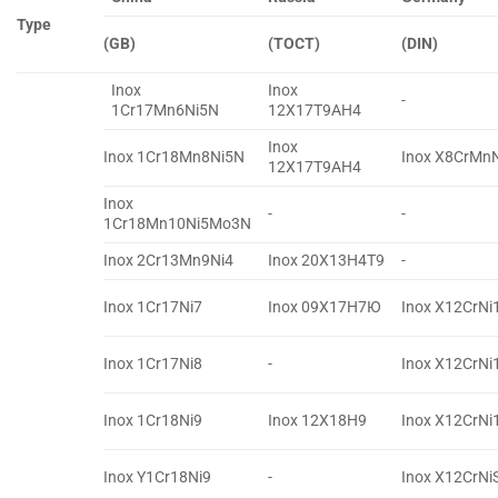
Type
(GB)
(TOCT)
(DIN)
Inox
Inox
-
1Cr17Mn6Ni5N
12X17T9AH4
Inox
Inox 1Cr18Mn8Ni5N
Inox X8CrMn
12X17T9AH4
Inox
-
-
1Cr18Mn10Ni5Mo3N
Inox 2Cr13Mn9Ni4
Inox 20X13H4T9
-
Inox 1Cr17Ni7
Inox 09X17H7Ю
Inox X12CrNi
Inox 1Cr17Ni8
-
Inox X12CrNi
Inox 1Cr18Ni9
Inox 12X18H9
Inox X12CrNi
Inox Y1Cr18Ni9
-
Inox X12CrNi