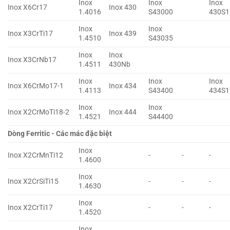
Inox
Inox
Inox
Inox X6Cr17
Inox 430
1.4016
S43000
430S1
Inox
Inox
Inox X3CrTi17
Inox 439
1.4510
S43035
Inox
Inox
Inox X3CrNb17
1.4511
430Nb
Inox
Inox
Inox
Inox X6CrMo17-1
Inox 434
1.4113
S43400
434S1
Inox
Inox
Inox X2CrMoTi18-2
Inox 444
1.4521
S44400
Dòng Ferritic - Các mác đặc biệt
Inox
Inox X2CrMnTi12
-
-
-
1.4600
Inox
Inox X2CrSiTi15
-
-
-
1.4630
Inox
Inox X2CrTi17
-
-
-
1.4520
Inox