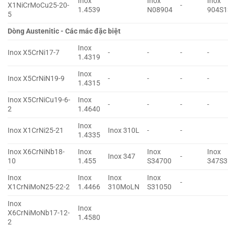
Inox
Inox
Inox
X1NiCrMoCu25-20-
-
1.4539
N08904
904S1
5
Dòng Austenitic - Các mác đặc biệt
Inox
Inox X5CrNi17-7
-
-
-
-
1.4319
Inox
Inox X5CrNiN19-9
-
-
-
-
1.4315
Inox X5CrNiCu19-6-
Inox
-
-
-
-
2
1.4640
Inox
Inox X1CrNi25-21
Inox 310L
-
-
1.4335
Inox X6CrNiNb18-
Inox
Inox
Inox
Inox 347
-
10
1.455
S34700
347S3
Inox
Inox
Inox
Inox
-
X1CrNiMoN25-22-2
1.4466
310MoLN
S31050
Inox
Inox
X6CrNiMoNb17-12-
1.4580
2