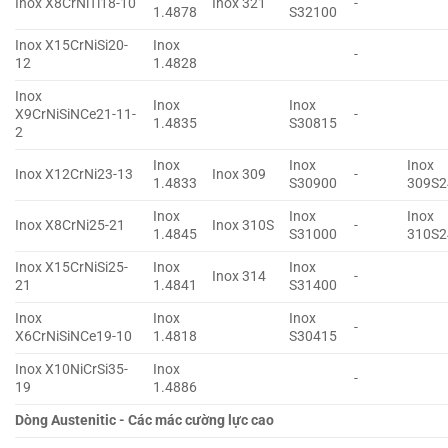
Inox X8CrNiTi18-10
Inox 321
-
1.4878
S32100
Inox X15CrNiSi20-
Inox
-
12
1.4828
Inox
Inox
Inox
X9CrNiSiNCe21-11-
-
1.4835
S30815
2
Inox
Inox
Inox
Inox X12CrNi23-13
Inox 309
-
1.4833
S30900
309S2
Inox
Inox
Inox
Inox X8CrNi25-21
Inox 310S
-
1.4845
S31000
310S2
Inox X15CrNiSi25-
Inox
Inox
Inox 314
-
21
1.4841
S31400
Inox
Inox
Inox
-
X6CrNiSiNCe19-10
1.4818
S30415
Inox X10NiCrSi35-
Inox
-
19
1.4886
Dòng Austenitic - Các mác cường lực cao