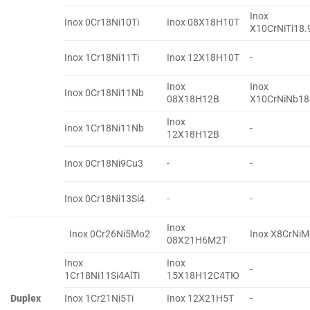
Inox
Inox 0Cr18Ni10Ti
Inox 08X18H10T
X10CrNiTi18.
Inox 1Cr18Ni11Ti
Inox 12X18H10T
-
Inox
Inox
Inox 0Cr18Ni11Nb
08X18H12B
X10CrNiNb18
Inox
Inox 1Cr18Ni11Nb
-
12X18H12B
Inox 0Cr18Ni9Cu3
-
-
Inox 0Cr18Ni13Si4
-
-
Inox
Inox 0Cr26Ni5Mo2
Inox X8CrNi
08X21H6M2T
Inox
Inox
-
1Cr18Ni11Si4AlTi
15X18H12C4TЮ
Duplex
Inox 1Cr21Ni5Ti
Inox 12X21H5T
-