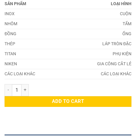
SẢN PHẨM
LOẠI HÌNH
INOX
CUỘN
NHÔM
TẤM
ĐỒNG
ỐNG
THÉP
LÁP TRÒN ĐẶC
TITAN
PHỤ KIỆN
NIKEN
GIA CÔNG CẮT LẺ
CÁC LOẠI KHÁC
CÁC LOẠI KHÁC
Tấm Inox 303 1.6mm quantity
ADD TO CART