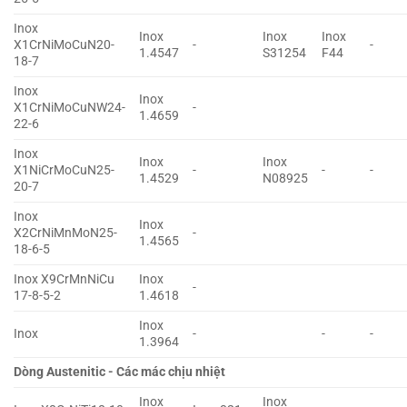
Inox
Inox
Inox
Inox
X1CrNiMoCuN20-
-
-
1.4547
S31254
F44
18-7
Inox
Inox
X1CrNiMoCuNW24-
-
1.4659
22-6
Inox
Inox
Inox
X1NiCrMoCuN25-
-
-
-
1.4529
N08925
20-7
Inox
Inox
X2CrNiMnMoN25-
-
1.4565
18-6-5
Inox X9CrMnNiCu
Inox
-
17-8-5-2
1.4618
Inox
Inox
-
-
-
1.3964
Dòng Austenitic - Các mác chịu nhiệt
Inox
Inox