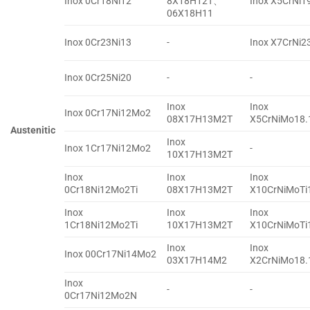
Inox 0Cr18Ni12
8X18H12T、
Inox X5CrNi1
06X18H11
Inox 0Cr23Ni13
-
Inox X7CrNi2
Inox 0Cr25Ni20
-
-
Inox
Inox
Inox 0Cr17Ni12Mo2
08X17H13M2T
X5CrNiMo18.
Austenitic
Inox
Inox 1Cr17Ni12Mo2
-
10X17H13M2T
Inox
Inox
Inox
0Cr18Ni12Mo2Ti
08X17H13M2T
X10CrNiMoTi
Inox
Inox
Inox
1Cr18Ni12Mo2Ti
10X17H13M2T
X10CrNiMoTi
Inox
Inox
Inox 00Cr17Ni14Mo2
03X17H14M2
X2CrNiMo18.
Inox
-
-
0Cr17Ni12Mo2N