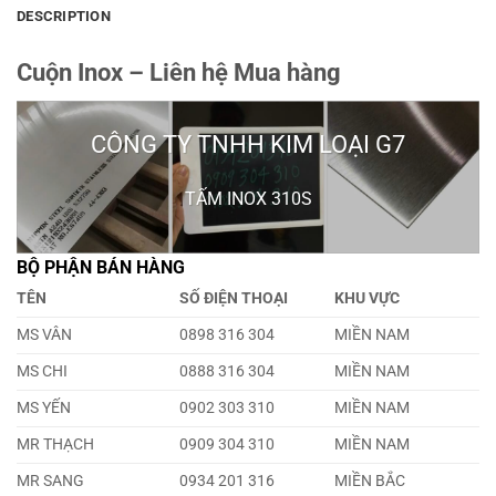
DESCRIPTION
Cuộn Inox – Liên hệ Mua hàng
CÔNG TY TNHH KIM LOẠI G7
TẤM INOX 310S
BỘ PHẬN BÁN HÀNG
TÊN
SỐ ĐIỆN THOẠI
KHU VỰC
MS VÂN
0898 316 304
MIỀN NAM
MS CHI
0888 316 304
MIỀN NAM
MS YẾN
0902 303 310
MIỀN NAM
MR THẠCH
0909 304 310
MIỀN NAM
MR SANG
0934 201 316
MIỀN BẮC