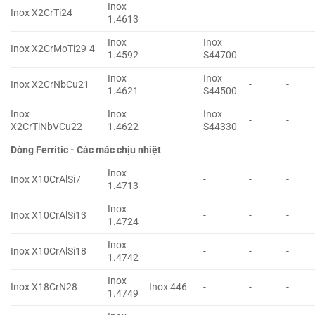
Inox
Inox X2CrTi24
-
-
-
1.4613
Inox
Inox
Inox X2CrMoTi29-4
-
-
1.4592
S44700
Inox
Inox
Inox X2CrNbCu21
-
-
1.4621
S44500
Inox
Inox
Inox
-
-
X2CrTiNbVCu22
1.4622
S44330
Dòng Ferritic - Các mác chịu nhiệt
Inox
Inox X10CrAlSi7
-
-
-
1.4713
Inox
Inox X10CrAlSi13
-
-
-
1.4724
Inox
Inox X10CrAlSi18
-
-
-
1.4742
Inox
Inox X18CrN28
Inox 446
-
-
-
1.4749