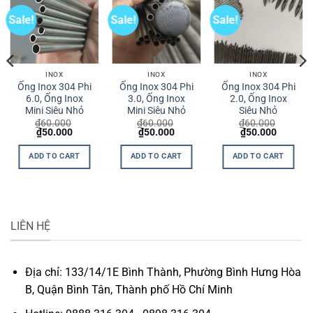
Sale!
Sale!
Sale!
INOX
INOX
INOX
Ống Inox 304 Phi
Ống Inox 304 Phi
Ống Inox 304 Phi
6.0, Ống Inox
3.0, Ống Inox
2.0, Ống Inox
Mini Siêu Nhỏ
Mini Siêu Nhỏ
Siêu Nhỏ
₫
60.000
₫
60.000
₫
60.000
t
Original
Current
Original
Current
Original
Current
₫
50.000
₫
50.000
₫
50.000
price
price
price
price
price
price
was:
is:
was:
is:
was:
is:
ADD TO CART
ADD TO CART
ADD TO CART
0.
₫60.000.
₫50.000.
₫60.000.
₫50.000.
₫60.000.
₫50.000
LIÊN HỆ
Địa chỉ: 133/14/1E Bình Thành, Phường Bình Hưng Hòa
B, Quận Bình Tân, Thành phố Hồ Chí Minh