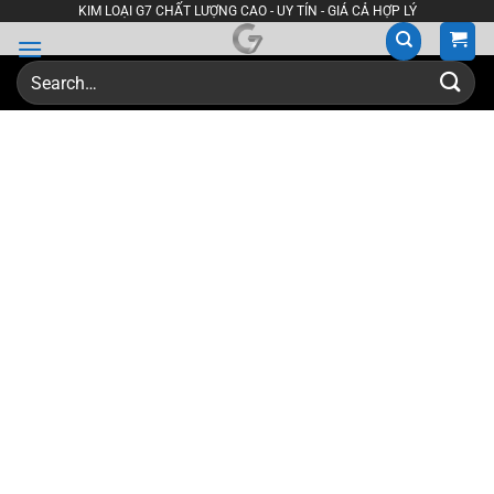
Skip
KIM LOẠI G7 CHẤT LƯỢNG CAO - UY TÍN - GIÁ CẢ HỢP LÝ
to
content
Search
for: