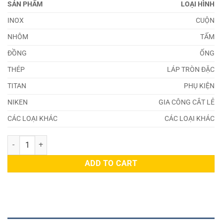
SẢN PHẨM
LOẠI HÌNH
INOX
CUỘN
NHÔM
TẤM
ĐỒNG
ỐNG
THÉP
LÁP TRÒN ĐẶC
TITAN
PHỤ KIỆN
NIKEN
GIA CÔNG CẮT LẺ
CÁC LOẠI KHÁC
CÁC LOẠI KHÁC
Ống Inox (273,0 x 3,404 x 6000)mm quantity
ADD TO CART