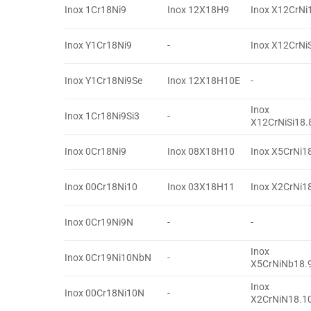
Inox 1Cr18Ni9
Inox 12X18H9
Inox X12CrNi
Inox Y1Cr18Ni9
-
Inox X12CrNi
Inox Y1Cr18Ni9Se
Inox 12X18H10E
-
Inox
Inox 1Cr18Ni9Si3
-
X12CrNiSi18.
Inox 0Cr18Ni9
Inox 08X18H10
Inox X5CrNi1
Inox 00Cr18Ni10
Inox 03X18H11
Inox X2CrNi1
Inox 0Cr19Ni9N
-
-
Inox
Inox 0Cr19Ni10NbN
-
X5CrNiNb18.
Inox
Inox 00Cr18Ni10N
-
X2CrNiN18.1