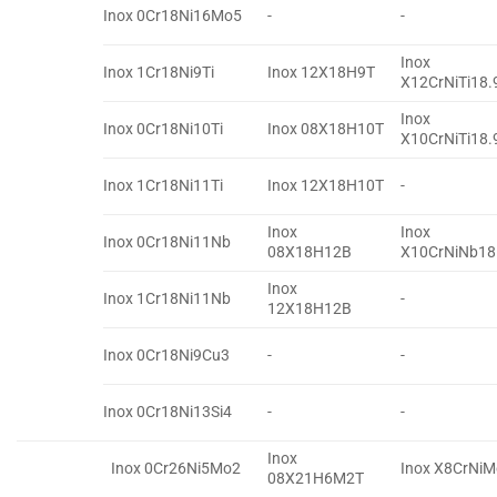
Inox 0Cr18Ni16Mo5
-
-
Inox
Inox 1Cr18Ni9Ti
Inox 12X18H9T
X12CrNiTi18.
Inox
Inox 0Cr18Ni10Ti
Inox 08X18H10T
X10CrNiTi18.
Inox 1Cr18Ni11Ti
Inox 12X18H10T
-
Inox
Inox
Inox 0Cr18Ni11Nb
08X18H12B
X10CrNiNb18
Inox
Inox 1Cr18Ni11Nb
-
12X18H12B
Inox 0Cr18Ni9Cu3
-
-
Inox 0Cr18Ni13Si4
-
-
Inox
Inox 0Cr26Ni5Mo2
Inox X8CrNi
08X21H6M2T