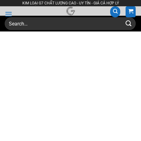
Skip
KIM LOẠI G7 CHẤT LƯỢNG CAO - UY TÍN - GIÁ CẢ HỢP LÝ
to
content
Search
for: