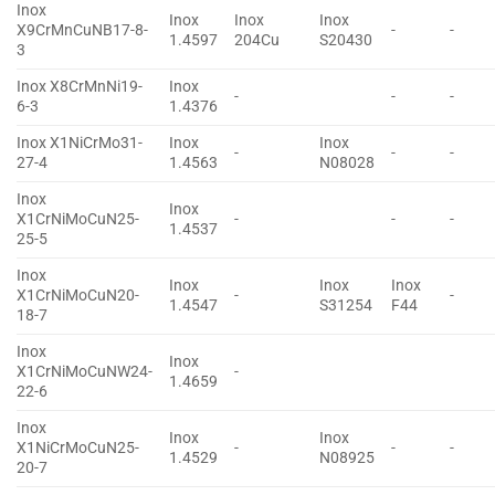
Inox
Inox
Inox
Inox
X9CrMnCuNB17-8-
-
-
1.4597
204Cu
S20430
3
Inox X8CrMnNi19-
Inox
-
-
-
6-3
1.4376
Inox X1NiCrMo31-
Inox
Inox
-
-
-
27-4
1.4563
N08028
Inox
Inox
X1CrNiMoCuN25-
-
-
-
1.4537
25-5
Inox
Inox
Inox
Inox
X1CrNiMoCuN20-
-
-
1.4547
S31254
F44
18-7
Inox
Inox
X1CrNiMoCuNW24-
-
1.4659
22-6
Inox
Inox
Inox
X1NiCrMoCuN25-
-
-
-
1.4529
N08925
20-7