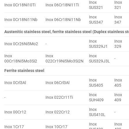
Inox
Inox
Inox 0Cr18Ni10Ti
Inox 06Cr18Ni11Ti
SUS321
321
Inox
Inox
Inox 0Cr18Ni11Nb
Inox 06Cr18Ni11Nb
SUS347
347
Austenitic stainless steel, ferrite stainless steel (Duplex stainless st
Inox
Inox
Inox 0Cr26Ni5Mo2
-
SUS329J1
329
Inox
Inox
Inox
-
00Cr18Ni5Mo3Si2
022Cr19Ni5Mo3Si2N
SUS329J3L
Ferrite stainless steel
Inox
Inox
Inox 0Crl3Al
Inox 06Crl3Al
SUS405
405
Inox
Inox
-
Inox 022Cr11Ti
SUH409
409
Inox
Inox 00Cr12
Inox 022Cr12
-
SUS410L
Inox
Inox
Inox 1Cr17
Inox 10Cr17