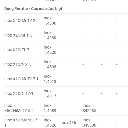
Dòng Ferritic - Các mác đặc biệt
Inox
Inox X2CrMnTi12
-
-
-
1.4600
Inox
Inox X2CrSiTi15
-
-
-
1.4630
Inox
Inox X2CrTi17
-
-
-
1.4520
Inox
Inox X1CrNb15
-
-
-
1.4595
Inox
Inox X2CrMoTi17-1
-
-
-
1.4513
Inox
Inox X6CrNi17-1
-
-
-
1.4017
Inox
Inox
Inox
-
-
X5CrNiMoTi15-2
1.4589
S42035
Inox X6CrMoNb17-
Inox
Inox
Inox 436
-
-
1
1.4526
S43600