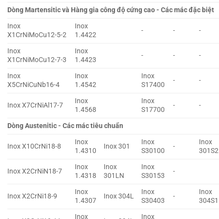
Dòng Martensitic và Hàng gia công độ cứng cao - Các mác đặc biệt
Inox
Inox
-
-
-
X1CrNiMoCu12-5-2
1.4422
Inox
Inox
-
-
-
X1CrNiMoCu12-7-3
1.4423
Inox
Inox
Inox
-
-
X5CrNiCuNb16-4
1.4542
S17400
Inox
Inox
Inox X7CrNiAl17-7
-
-
1.4568
S17700
Dòng Austenitic - Các mác tiêu chuẩn
Inox
Inox
Inox
Inox X10CrNi18-8
Inox 301
-
1.4310
S30100
301S2
Inox
Inox
Inox
Inox X2CrNiN18-7
-
1.4318
301LN
S30153
Inox
Inox
Inox
Inox X2CrNi18-9
Inox 304L
-
1.4307
S30403
304S1
Inox
Inox