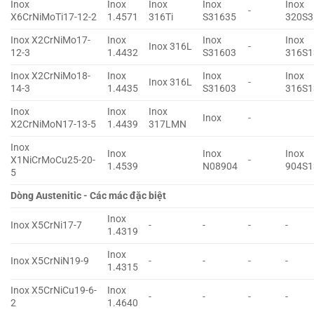
Inox
Inox
Inox
Inox
Inox
-
X6CrNiMoTi17-12-2
1.4571
316Ti
S31635
320S3
Inox X2CrNiMo17-
Inox
Inox
Inox
Inox 316L
-
12-3
1.4432
S31603
316S1
Inox X2CrNiMo18-
Inox
Inox
Inox
Inox 316L
-
14-3
1.4435
S31603
316S1
Inox
Inox
Inox
Inox
-
X2CrNiMoN17-13-5
1.4439
317LMN
Inox
Inox
Inox
Inox
X1NiCrMoCu25-20-
-
1.4539
N08904
904S1
5
Dòng Austenitic - Các mác đặc biệt
Inox
Inox X5CrNi17-7
-
-
-
-
1.4319
Inox
Inox X5CrNiN19-9
-
-
-
-
1.4315
Inox X5CrNiCu19-6-
Inox
-
-
-
-
2
1.4640