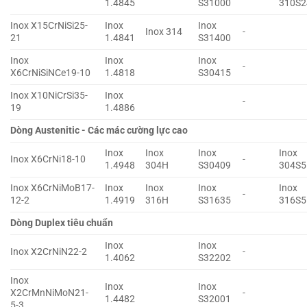
1.4845
S31000
310S2
Inox X15CrNiSi25-
Inox
Inox
Inox 314
-
21
1.4841
S31400
Inox
Inox
Inox
-
X6CrNiSiNCe19-10
1.4818
S30415
Inox X10NiCrSi35-
Inox
-
19
1.4886
Dòng Austenitic - Các mác cường lực cao
Inox
Inox
Inox
Inox
Inox X6CrNi18-10
-
1.4948
304H
S30409
304S5
Inox X6CrNiMoB17-
Inox
Inox
Inox
Inox
-
12-2
1.4919
316H
S31635
316S5
Dòng Duplex tiêu chuẩn
Inox
Inox
Inox X2CrNiN22-2
-
1.4062
S32202
Inox
Inox
Inox
X2CrMnNiMoN21-
-
1.4482
S32001
5-3