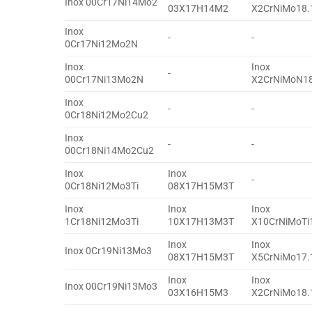
Inox 00Cr17Ni14Mo2
03X17H14M2
X2CrNiMo18.
Inox
-
-
0Cr17Ni12Mo2N
Inox
Inox
-
00Cr17Ni13Mo2N
X2CrNiMoN18
Inox
-
-
0Cr18Ni12Mo2Cu2
Inox
-
-
00Cr18Ni14Mo2Cu2
Inox
Inox
-
0Cr18Ni12Mo3Ti
08X17H15M3T
Inox
Inox
Inox
1Cr18Ni12Mo3Ti
10X17H13M3T
X10CrNiMoTi
Inox
Inox
Inox 0Cr19Ni13Mo3
08X17H15M3T
X5CrNiMo17.
Inox
Inox
Inox 00Cr19Ni13Mo3
03X16H15M3
X2CrNiMo18.