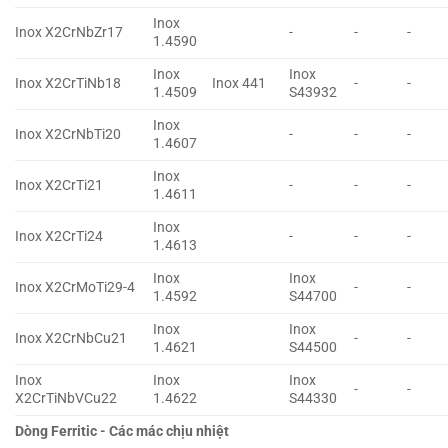
Inox
Inox X2CrNbZr17
-
-
-
1.4590
Inox
Inox
Inox X2CrTiNb18
Inox 441
-
-
1.4509
S43932
Inox
Inox X2CrNbTi20
-
-
-
1.4607
Inox
Inox X2CrTi21
-
-
-
1.4611
Inox
Inox X2CrTi24
-
-
-
1.4613
Inox
Inox
Inox X2CrMoTi29-4
-
-
1.4592
S44700
Inox
Inox
Inox X2CrNbCu21
-
-
1.4621
S44500
Inox
Inox
Inox
-
-
X2CrTiNbVCu22
1.4622
S44330
Dòng Ferritic - Các mác chịu nhiệt