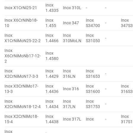
Inox
Inox X1CrNi25-21
Inox 310L
-
-
1.4335
Inox X6CrNiNb18-
Inox
Inox
Inox
Inox 347
-
10
1.455
S34700
347S3
Inox
Inox
Inox
Inox
-
X1CrNiMoN25-22-2
1.4466
310MoLN
S31050
Inox
Inox
X6CrNiMoNb17-12-
1.4580
2
Inox
Inox
Inox
Inox
-
X2CrNiMoN17-3-3
1.4429
316LN
S31653
Inox X3CrNiMo17-
Inox
Inox
Inox
Inox 316
-
13-3
1.4436
S31600
316S3
Inox
Inox
Inox
Inox
-
X2CrNiMoN18-12-4
1.4434
317LN
S31753
Inox X2CrNiMo18-
Inox
Inox
Inox 317L
Inox
-
15-4
1.4438
317S1
Inox