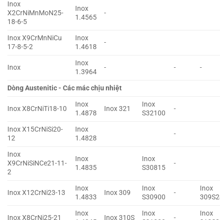
Inox
Inox
X2CrNiMnMoN25-
-
1.4565
18-6-5
Inox X9CrMnNiCu
Inox
-
17-8-5-2
1.4618
Inox
Inox
-
-
-
1.3964
Dòng Austenitic - Các mác chịu nhiệt
Inox
Inox
Inox X8CrNiTi18-10
Inox 321
-
1.4878
S32100
Inox X15CrNiSi20-
Inox
-
12
1.4828
Inox
Inox
Inox
X9CrNiSiNCe21-11-
-
1.4835
S30815
2
Inox
Inox
Inox
Inox X12CrNi23-13
Inox 309
-
1.4833
S30900
309S2
Inox
Inox
Inox
Inox X8CrNi25-21
Inox 310S
-