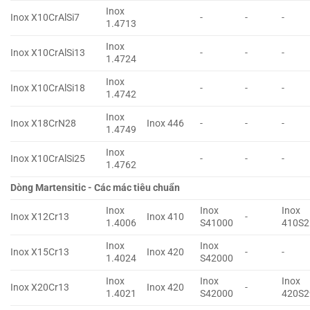
Inox
Inox X10CrAlSi7
-
-
-
1.4713
Inox
Inox X10CrAlSi13
-
-
-
1.4724
Inox
Inox X10CrAlSi18
-
-
-
1.4742
Inox
Inox X18CrN28
Inox 446
-
-
-
1.4749
Inox
Inox X10CrAlSi25
-
-
-
1.4762
Dòng Martensitic - Các mác tiêu chuẩn
Inox
Inox
Inox
Inox X12Cr13
Inox 410
-
1.4006
S41000
410S2
Inox
Inox
Inox X15Cr13
Inox 420
-
-
1.4024
S42000
Inox
Inox
Inox
Inox X20Cr13
Inox 420
-
1.4021
S42000
420S2