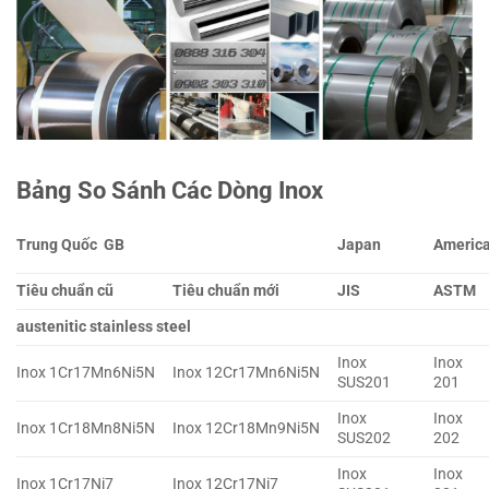
Bảng So Sánh Các Dòng Inox
Trung Quốc GB
Japan
Americ
Tiêu chuẩn cũ
Tiêu chuẩn mới
JIS
ASTM
austenitic stainless steel
Inox
Inox
Inox 1Cr17Mn6Ni5N
Inox 12Cr17Mn6Ni5N
SUS201
201
Inox
Inox
Inox 1Cr18Mn8Ni5N
Inox 12Cr18Mn9Ni5N
SUS202
202
Inox
Inox
Inox 1Cr17Ni7
Inox 12Cr17Ni7