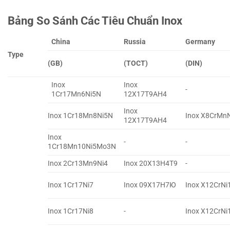
Bảng So Sánh Các Tiêu Chuẩn Inox
China
Russia
Germany
Type
(GB)
(TOCT)
(DIN)
Inox
Inox
-
1Cr17Mn6Ni5N
12X17T9AH4
Inox
Inox 1Cr18Mn8Ni5N
Inox X8CrMn
12X17T9AH4
Inox
-
-
1Cr18Mn10Ni5Mo3N
Inox 2Cr13Mn9Ni4
Inox 20X13H4T9
-
Inox 1Cr17Ni7
Inox 09X17H7Ю
Inox X12CrNi
Inox 1Cr17Ni8
-
Inox X12CrNi