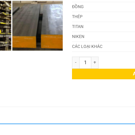
ĐỒNG
THÉP
TITAN
NIKEN
CÁC LOẠI KHÁC
Thép W6Mo5Cr4V2 Thép Tiêu Chu