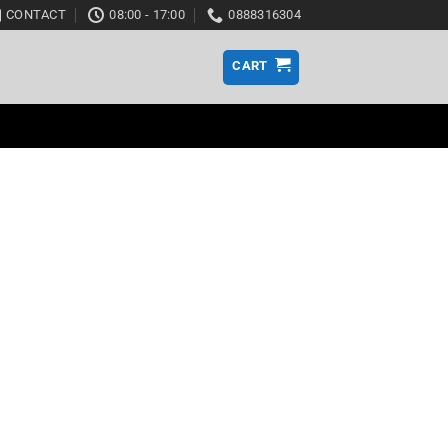
CONTACT
08:00 - 17:00
0888316304
CART