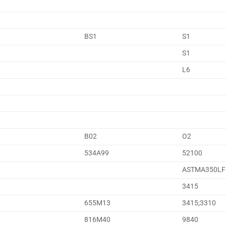
BS1
S1
S1
L6
B02
O2
534A99
52100
ASTMA350LF
3415
655M13
3415;3310
816M40
9840