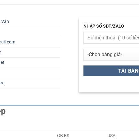
ú Vân
NHẬP SỐ SĐT/ZALO
ail.com
m
net
org
ép
GB BS
USA