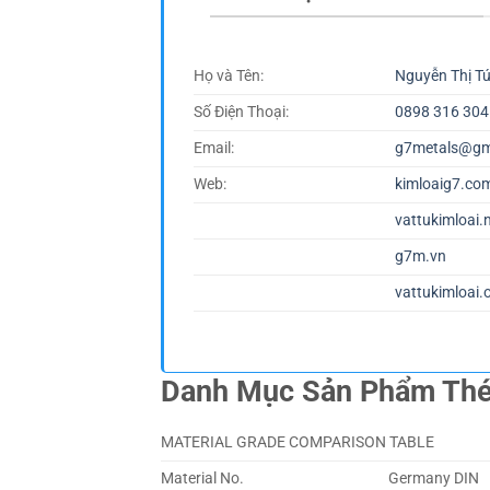
Họ và Tên:
Nguyễn Thị T
Số Điện Thoại:
0898 316 304
Email:
g7metals@gm
Web:
kimloaig7.co
vattukimloai.
g7m.vn
vattukimloai.
Danh Mục Sản Phẩm Th
MATERIAL GRADE COMPARISON TABLE
Material No.
Germany DIN