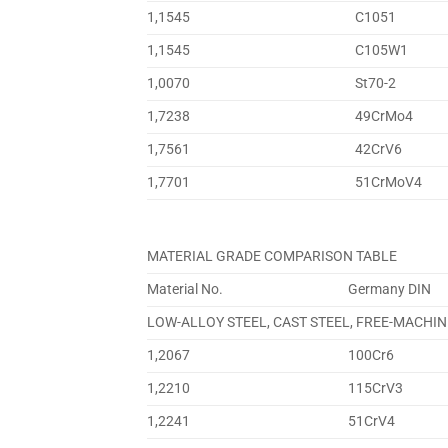
1,1545
C1051
1,1545
C105W1
1,0070
St70-2
1,7238
49CrMo4
1,7561
42CrV6
1,7701
51CrMoV4
MATERIAL GRADE COMPARISON TABLE
Material No.
Germany DIN
LOW-ALLOY STEEL, CAST STEEL, FREE-MACHIN
1,2067
100Cr6
1,2210
115CrV3
1,2241
51CrV4