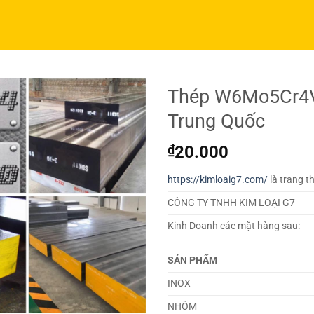
Thép W6Mo5Cr4V
Trung Quốc
₫
20.000
https://kimloaig7.com/
là trang t
CÔNG TY TNHH KIM LOẠI G7
Kinh Doanh các mặt hàng sau:
SẢN PHẨM
INOX
NHÔM