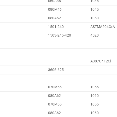
060A35
1035
080M46
1045
060A52
1050
1501-240
ASTMA204GrA
1503-245-420
4520
A387Gr.12Cl
3606-625
070M55
1055
080A62
1060
070M55
1055
080A62
1060