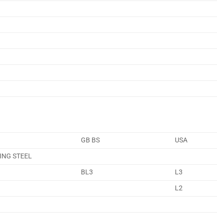
GB BS
USA
ING STEEL
BL3
L3
L2