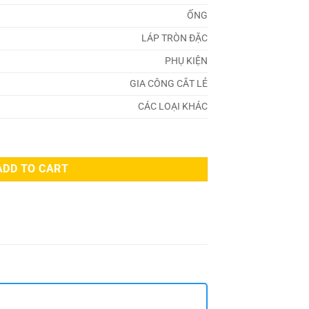
ỐNG
LÁP TRÒN ĐẶC
PHỤ KIỆN
GIA CÔNG CẮT LẺ
CÁC LOẠI KHÁC
ẩn GB - Trung Quốc quantity
ADD TO CART